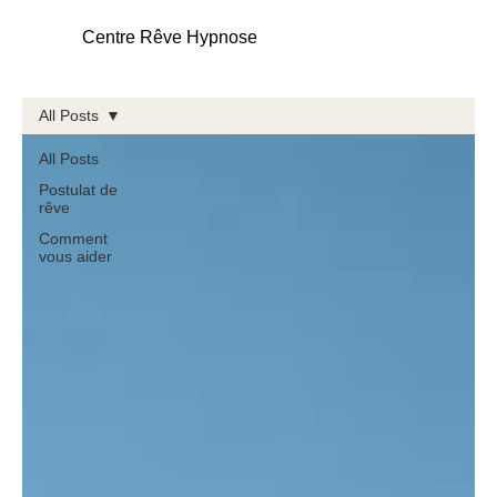
Centre Rêve Hypnose
All Posts
All Posts
Postulat de
rêve
Comment
vous aider