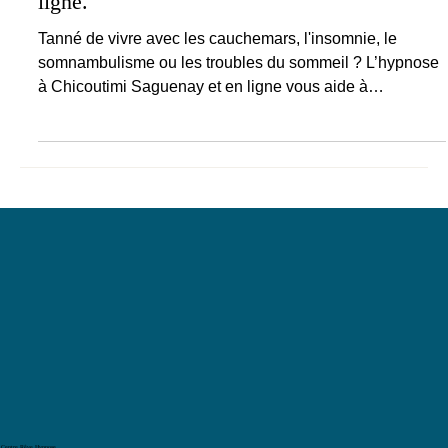
– Centre Rêve Hypnose Saguenay et en
ligne.
Tanné de vivre avec les cauchemars, l'insomnie, le
somnambulisme ou les troubles du sommeil ? L’hypnose
à Chicoutimi Saguenay et en ligne vous aide à
progresser avec des résultats concrets à chaque séance.
Reçus RITMA, formés à l’EFPHQ.