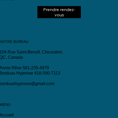
Centre Rêve Hypnose
Prendre rendez-
vous
NOTRE BUREAU
104 Rue Saint-Benoît, Chicoutimi,
QC, Canada
Annie Rêve 581-235-4979
Borduas Hypnose 418-590-7113
borduashypnose@gmail.com
MENU