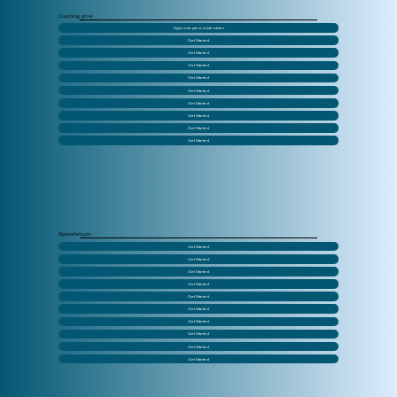
Coaching privé
Hypnose peur et phobies
Get Started
Get Started
Get Started
Get Started
Get Started
Get Started
Get Started
Get Started
Get Started
Hypnothérapie
Get Started
Get Started
Get Started
Get Started
Get Started
Get Started
Get Started
Get Started
Get Started
Get Started