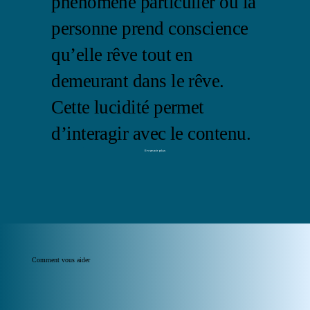
phénomène particulier où la
personne prend conscience
qu’elle rêve tout en
demeurant dans le rêve.
Cette lucidité permet
d’interagir avec le contenu.
En savoir plus
Comment vous aider