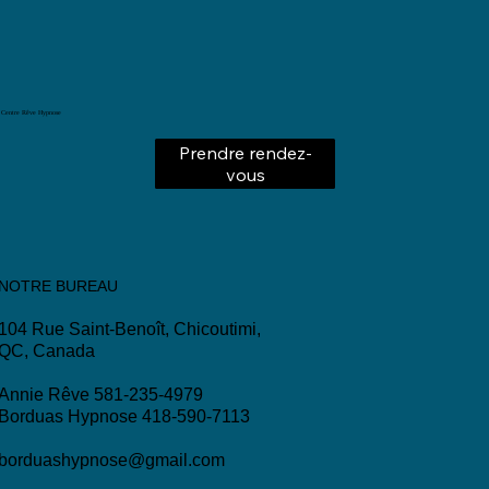
Centre Rêve Hypnose
Prendre rendez-
vous
NOTRE BUREAU
104 Rue Saint-Benoît, Chicoutimi,
QC, Canada
Annie Rêve 581-235-4979
Borduas Hypnose 418-590-7113
borduashypnose@gmail.com