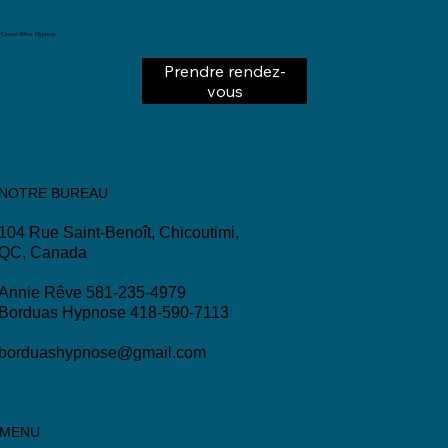
Centre Rêve Hypnose
Prendre rendez-
vous
NOTRE BUREAU
104 Rue Saint-Benoît, Chicoutimi,
QC, Canada
Annie Rêve 581-235-4979
Borduas Hypnose 418-590-7113
borduashypnose@gmail.com
MENU