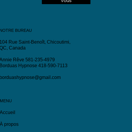
Prendre rendez-
vous
NOTRE BUREAU
104 Rue Saint-Benoît, Chicoutimi,
QC, Canada
Annie Rêve 581-235-4979
Borduas Hypnose 418-590-7113
borduashypnose@gmail.com
MENU
Accueil