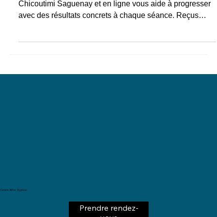
Tanné de vivre avec le stress et l’anxiété ? L’hypnose à
Chicoutimi Saguenay et en ligne vous aide à progresser
avec des résultats concrets à chaque séance. Reçus
RITMA, formés à l’EFPHQ.
Centre Rêve Hypnose